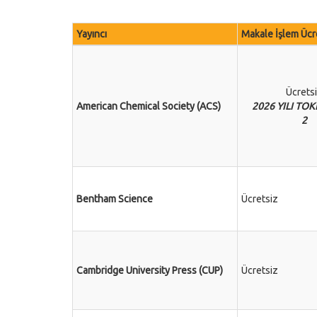
Yayıncı
Makale İşlem Ücr
Ücrets
American Chemical Society (ACS)
2026 YILI TOK
2
Bentham Science
Ücretsiz
Cambridge University Press (CUP)
Ücretsiz