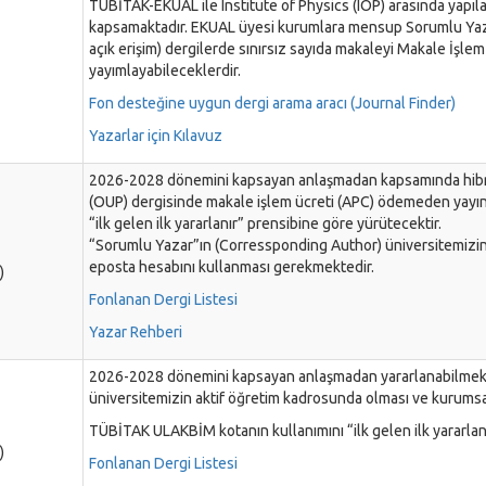
TÜBİTAK-EKUAL ile Institute of Physics (IOP) arasında yapıl
kapsamaktadır. EKUAL üyesi kurumlara mensup Sorumlu Yazar
açık erişim) dergilerde sınırsız sayıda makaleyi Makale İşle
yayımlayabileceklerdir.
Fon desteğine uygun dergi arama aracı (Journal Finder)
Yazarlar için Kılavuz
2026-2028 dönemini kapsayan anlaşmadan kapsamında hibrit
(OUP) dergisinde makale işlem ücreti (APC) ödemeden yayın
“ilk gelen ilk yararlanır” prensibine göre yürütecektir.
“Sorumlu Yazar”ın (Corressponding Author) üniversitemizin
eposta hesabını kullanması gerekmektedir.
)
Fonlanan Dergi Listesi
Yazar Rehberi
2026-2028 dönemini kapsayan anlaşmadan yararlanabilmek 
üniversitemizin aktif öğretim kadrosunda olması ve kurums
TÜBİTAK ULAKBİM kotanın kullanımını “ilk gelen ilk yararlan
)
Fonlanan Dergi Listesi