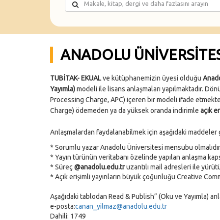
ANADOLU ÜNIVERSITES
TUBİTAK- EKUAL
ve kütüphanemizin üyesi olduğu
Anado
Yayımla)
modeli ile lisans anlaşmaları yapılmaktadır. Dön
Processing Charge, APC) içeren bir modeli ifade etmekte
Charge) ödemeden ya da yüksek oranda indirimle
açık er
Anlaşmalardan faydalanabilmek için aşağıdaki maddeler
* Sorumlu yazar Anadolu Üniversitesi mensubu olmalıdır
* Yayın türünün veritabanı özelinde yapılan anlaşma kaps
* Süreç
@anadolu.edu.tr
uzantılı mail adresleri ile yürü
* Açık erişimli yayınların büyük çoğunluğu Creative Commo
Aşağıdaki tablodan Read & Publish” (Oku ve Yayımla) anlaşm
e-posta:
canan_yilmaz@anadolu.edu.tr
Dahili: 1749