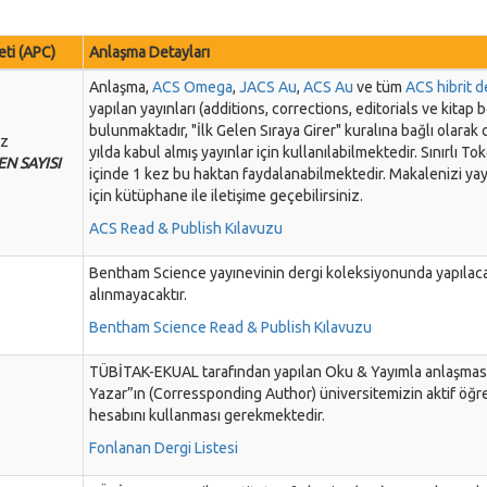
eti (APC)
Anlaşma Detayları
Anlaşma,
ACS Omega
,
JACS Au
,
ACS Au
ve tüm
ACS hibrit d
yapılan yayınları (additions, corrections, editorials ve kitap
bulunmaktadır, "İlk Gelen Sıraya Girer" kuralına bağlı olara
iz
yılda kabul almış yayınlar için kullanılabilmektedir. Sınırlı T
EN SAYISI
içinde 1 kez bu haktan faydalanabilmektedir. Makalenizi y
için kütüphane ile iletişime geçebilirsiniz.
ACS Read & Publish Kılavuzu
Bentham Science yayınevinin dergi koleksiyonunda yapılaca
alınmayacaktır.
Bentham Science Read & Publish Kılavuzu
TÜBİTAK-EKUAL tarafından yapılan Oku & Yayımla anlaşması 
Yazar”ın (Corressponding Author) üniversitemizin aktif öğ
hesabını kullanması gerekmektedir.
Fonlanan Dergi Listesi