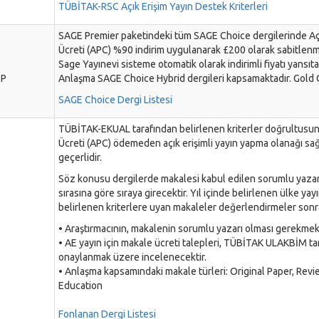
TÜBİTAK-RSC Açık Erişim Yayın Destek Kriterleri
SAGE Premier paketindeki tüm SAGE Choice dergilerinde Açı
Ücreti (APC) %90 indirim uygulanarak £200 olarak sabitlenmi
Sage Yayınevi sisteme otomatik olarak indirimli fiyatı yansıta
BP
Anlaşma SAGE Choice Hybrid dergileri kapsamaktadır. Gold 
SAGE Choice Dergi Listesi
TÜBİTAK-EKUAL tarafından belirlenen kriterler doğrultusu
Ücreti (APC) ödemeden açık erişimli yayın yapma olanağı sağ
geçerlidir.
Söz konusu dergilerde makalesi kabul edilen sorumlu yazarın
sırasına göre sıraya girecektir. Yıl içinde belirlenen ülke 
belirlenen kriterlere uyan makaleler değerlendirmeler sonr
• Araştırmacının, makalenin sorumlu yazarı olması gerekmek
• AE yayın için makale ücreti talepleri, TÜBİTAK ULAKBİM tara
onaylanmak üzere incelenecektir.
• Anlaşma kapsamındaki makale türleri: Original Paper, Rev
Education
Fonlanan Dergi Listesi