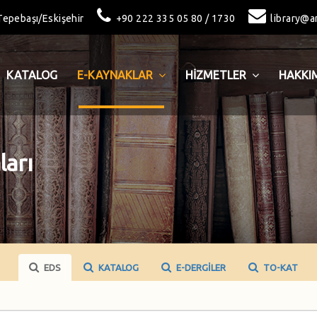
epebaşı/Eskişehir
+90 222 335 05 80 / 1730
library@a
KATALOG
E-KAYNAKLAR
HİZMETLER
HAKKI
ları
EDS
KATALOG
E-DERGILER
TO-KAT