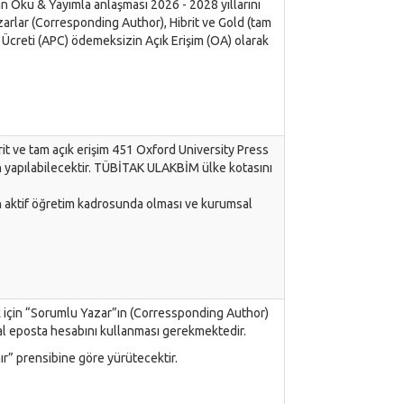
an Oku & Yayımla anlaşması 2026 - 2028 yıllarını
lar (Corresponding Author), Hibrit ve Gold (tam
m Ücreti (APC) ödemeksizin Açık Erişim (OA) olarak
 ve tam açık erişim 451 Oxford University Press
 yapılabilecektir. TÜBİTAK ULAKBİM ülke kotasını
 aktif öğretim kadrosunda olması ve kurumsal
için “Sorumlu Yazar”ın (Corressponding Author)
al eposta hesabını kullanması gerekmektedir.
ır” prensibine göre yürütecektir.