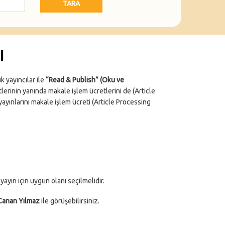
TARA
I
 yayıncılar ile
“Read & Publish” (Oku ve
lerinin yanında makale işlem ücretlerini de (Article
yayınlarını makale işlem ücreti (Article Processing
ayın için uygun olanı seçilmelidir.
 Canan Yılmaz
ile görüşebilirsiniz.