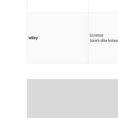
Ücretsiz
Wiley
(sınırlı ülke kotası