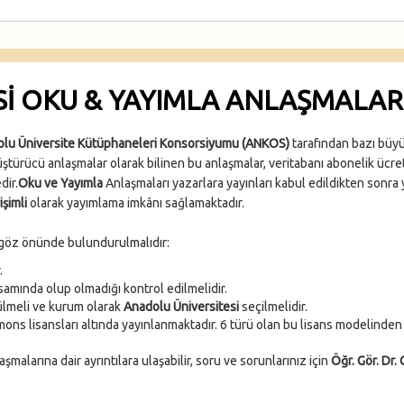
I OKU & YAYIMLA ANLAŞMALAR
lu Üniversite Kütüphaneleri Konsorsiyumu (ANKOS)
tarafından bazı büyük
üştürücü anlaşmalar olarak bilinen bu anlaşmalar, veritabanı abonelik ücret
dir.
Oku ve Yayımla
Anlaşmaları yazarlara yayınları kabul edildikten sonra 
işimli
olarak yayımlama imkânı sağlamaktadır.
 göz önünde bulundurulmalıdır:
.
amında olup olmadığı kontrol edilmelidir.
tülmeli ve kurum olarak
Anadolu Üniversitesi
seçilmelidir.
ns lisansları altında yayınlanmaktadır. 6 türü olan bu lisans modelinden y
alarına dair ayrıntılara ulaşabilir, soru ve sorunlarınız için
Öğr. Gör. Dr.